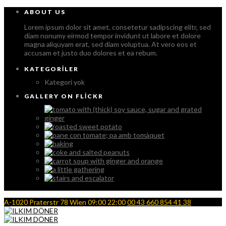
ABOUT US
Lorem ipsum dolor sit amet, consetetur sadipscing elitr, sed
diam nonumy eirmod tempor invidunt ut labore et dolore
magna aliquyam erat, sed diam voluptua. At vero eos et
accusam et justo duo dolores et ea rebum.
KATEGORILER
Kategori yok
GALLERY ON FLICKR
A-1020 Praterstr 78 Wien
09:00 22:00
00 43 660 854 41 38