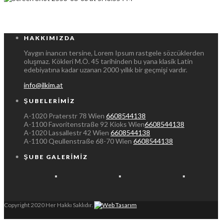
HAKKIMIZDA
Yaygın inancın tersine, Lorem Ipsum rastgele sözcüklerden
oluşmaz. Kökleri M.Ö. 45 tarihinden bu yana klasik Latin
edebiyatına kadar uzanan 2000 yıllık bir geçmişi vardır.
info@ilkim.at
ŞUBELERIMIZ
A-1020 Praterstr 78 Wien
6608544138
A-1100 Favoritenstraße 92 Kioks Wien
6608544138
A-1020 Lassallestr 42 Wien
6608544138
A-1100 Qeullenstraße 68-70 Wien
6608544138
ŞUBE GALERIMIZ
Copyright 2020
Her Hakkı Saklıdır.